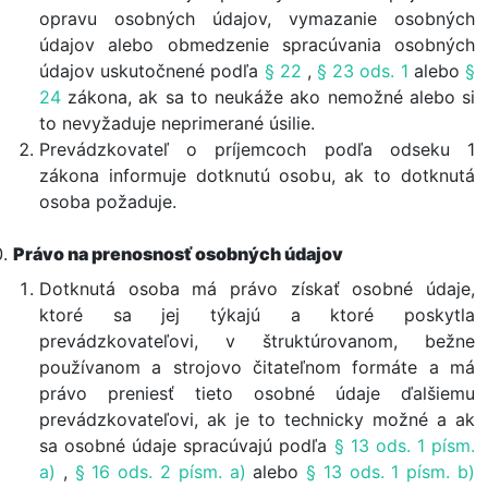
opravu osobných údajov, vymazanie osobných
údajov alebo obmedzenie spracúvania osobných
údajov uskutočnené podľa
§ 22
,
§ 23 ods. 1
alebo
§
24
zákona, ak sa to neukáže ako nemožné alebo si
to nevyžaduje neprimerané úsilie.
Prevádzkovateľ o príjemcoch podľa odseku 1
zákona informuje dotknutú osobu, ak to dotknutá
osoba požaduje.
Právo na prenosnosť osobných údajov
Dotknutá osoba má právo získať osobné údaje,
ktoré sa jej týkajú a ktoré poskytla
prevádzkovateľovi, v štruktúrovanom, bežne
používanom a strojovo čitateľnom formáte a má
právo preniesť tieto osobné údaje ďalšiemu
prevádzkovateľovi, ak je to technicky možné a ak
sa osobné údaje spracúvajú podľa
§ 13 ods. 1 písm.
a)
,
§ 16 ods. 2 písm. a)
alebo
§ 13 ods. 1 písm. b)