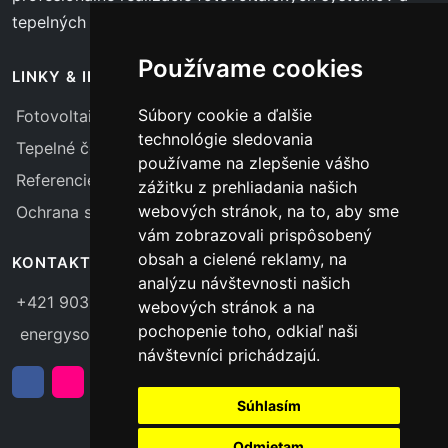
tepelných čerpadiel.
Používame cookies
LINKY & INFO
Súbory cookie a ďalšie
Fotovoltaika
technológie sledovania
Tepelné čerpadlá
používame na zlepšenie vášho
Referencie
zážitku z prehliadania našich
webových stránok, na to, aby sme
Ochrana súkromia
vám zobrazovali prispôsobený
obsah a cielené reklamy, na
KONTAKTY
analýzu návštevnosti našich
+421 903 775 656
webových stránok a na
pochopenie toho, odkiaľ naši
energysolar@energysolar.sk
návštevníci prichádzajú.
Súhlasím
Odmietam