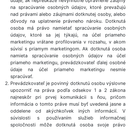
údaje, ak nepreukáže nevyhnutné oprávnené záujmy
na spracúvanie osobných údajov, ktoré prevažujú
nad právami alebo záujmami dotknutej osoby, alebo
dôvody na uplatnenie právneho nároku. Dotknutá
osoba má právo namietať spracúvanie osobných
údajov, ktoré sa jej týkajú, na účel priameho
marketingu vrátane profilovania v rozsahu, v akom
súvisí s priamym marketingom. Ak dotknutá osoba
namieta spracúvanie osobných údajov na účel
priameho marketingu, prevádzkovateľ ďalej osobné
údaje na účel priameho marketingu nesmie
spracúvať.
Prevádzkovateľ je povinný dotknutú osobu výslovne
upozorniť na práva podľa odsekov 1 a 2 zákona
najneskôr pri prvej komunikácii s ňou, pričom
informácia o tomto práve musí byť uvedená jasne a
oddelene od akýchkoľvek iných informácií. V
súvislosti s používaním služieb informačnej
spoločnosti môže dotknutá osoba svoje právo