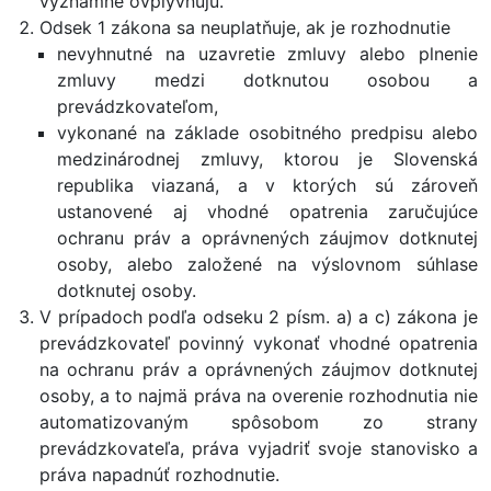
významne ovplyvňujú.
Odsek 1 zákona sa neuplatňuje, ak je rozhodnutie
nevyhnutné na uzavretie zmluvy alebo plnenie
zmluvy medzi dotknutou osobou a
prevádzkovateľom,
vykonané na základe osobitného predpisu alebo
medzinárodnej zmluvy, ktorou je Slovenská
republika viazaná, a v ktorých sú zároveň
ustanovené aj vhodné opatrenia zaručujúce
ochranu práv a oprávnených záujmov dotknutej
osoby, alebo založené na výslovnom súhlase
dotknutej osoby.
V prípadoch podľa odseku 2 písm. a) a c) zákona je
prevádzkovateľ povinný vykonať vhodné opatrenia
na ochranu práv a oprávnených záujmov dotknutej
osoby, a to najmä práva na overenie rozhodnutia nie
automatizovaným spôsobom zo strany
prevádzkovateľa, práva vyjadriť svoje stanovisko a
práva napadnúť rozhodnutie.