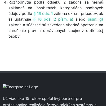
Rozhodnutia podľa odseku 2 zákona sa nesmú
zakladať na osobitných kategóriách osobných
údajov podľa
§ 16 ods. 1
zákona okrem prípadov, ak
sa uplatňuje
§ 16 ods. 2 písm. a)
alebo
písm. g)
zákona a súčasne sú zavedené vhodné opatrenia na
zaručenie práv a oprávnených záujmov dotknutej
osoby.
Už viac ako 15 rokov spoľahlivý partner pre
profesionálne realizácie fotovoltaických systémov a